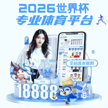
世界杯官网首页
菜单
T7
体育看点资讯 #14247
2026-08-09 01:48
当绿茵场上的斗士们准备迎接新的挑战时，摩洛哥队
阿什拉夫在对阵海地时的节奏变化，正成为球迷与分
析师心中挥之不去的谜题。这位被誉为“非洲猎豹”的
边路飞翼，能否在瞬息万变的攻防中，用他独有的步
点撕裂对手的防线，为球队打开胜利之门？这不仅仅
是个人技艺的较量，更是一场关于速度、智慧与战术
执行力的终极博弈。