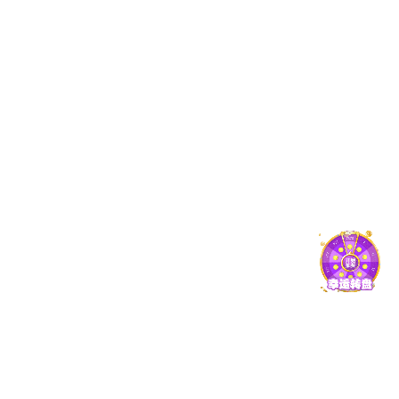
世界杯的赛场上，总有那么几个瞬间，让球迷们从
椅子上跳起来，眼睛瞪得...
2026-07-13
6月23日克罗地亚vs巴拿马前场组合
当克罗地亚狂想曲与巴拿马铁血风暴在绿茵场上狭
路相逢，一个关于前...
2026-07-13