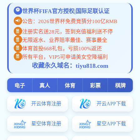
阿什拉夫，这名在巴黎圣日耳曼和国米都留下过辉煌
足迹的球员，早已超越了传统边后卫的定义。他的跑
动如同沙漠中的旋风，既有直插腹地的凌厉，又有迂
回包抄的狡黠。然而，海地队并非等闲之辈。这支来
自加勒比海的劲旅，以凶悍的防守和惊人的体能著
称，他们或许在技术层面稍逊风骚，但战术纪律性与
身体对抗上的韧性，足以让任何对手感到头疼。因
此，当阿什拉夫站在边线，面对海地的层层防线时，
他的任务便不再是单纯的“突破”或“传中”，而是一场
关于比赛节奏的精密计算。
摩洛哥队阿什拉夫的威胁，往往来自于他瞬间切换节
奏的能力。在高速冲刺中突然降速，用假动作迷惑对
手，或是从大步趟球转为小碎步调整，继而再次爆发