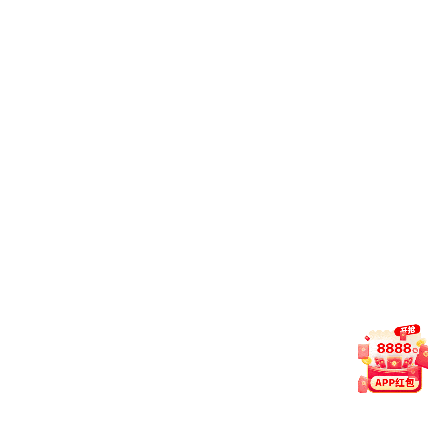
关于「2026世界杯土耳其反击效率分析」
历届大赛的舞台上，进攻的锐利往往决定一支球队能
走多远，而反击的效率，则常常成为豪门与黑马之间
分水岭的关键砝码。当我们把目光投向2026年美加墨
世界杯，土耳其队以其充满活力的阵容和战术体系，
被许多人视为...
【世界杯官网首页】奥斯梅恩禁区爆射那不勒
斯三球大胜罗马爆款回放
在这个充满激情与悬念的足球赛季中，一场焦点战役
在意大利那不勒斯的主场上演，瞬间点燃了全球球迷
的热情。当维克托·奥斯梅恩在禁区中如同一头蓄势待
发的猎豹，用一记势大力沉的爆射洞穿罗马球门时，
整个球场陷入了疯狂的沸腾。这不仅仅是进球，更...
格列兹曼绝杀瓦伦西亚，马竞新王登基
前言：当足球场上最后的一缕阳光被夜色吞噬，当瓦
伦西亚的梅斯塔利亚球场陷入令人窒息的寂静，一个