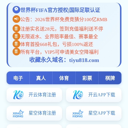
浏览 足球世界杯app...
足球世界杯app 列表...
访问 足球世界杯app...
足球世界杯app 列表页展示文章...
浏览 足球世界杯app 栏目，点击体验免费下载足球世
界杯app (中国)官方版客户端,世界杯（中国）官方在
线...
访问 足球世界杯app，点击体验免...
足球世界杯app 列表页展示文章配图，足球世界杯
app 图文结合提升阅读意愿。...
只想看主队新闻？足球世界杯app ...