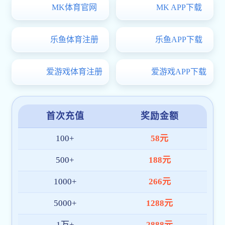
常见问答
6月24日摩洛哥对海地数据前瞻 — 详细说明
在巴黎王子公园球场的聚光灯下，一场看似寻常的友
谊赛正暗流涌动。当世界杯冠军热门摩洛哥遇上蛰伏
待发的海地，这绝不仅仅是一场简单的战术演练，更
是一次足球哲学的激烈碰撞。6月24日，随着裁判的一
声哨响，两支风格迥异的队伍将用90分钟为我们展...
关于「小图拉姆凌空斩，国米逆转拉齐奥经典
夜」
在亚平宁半岛的足球长卷中，有些夜晚注定被铭刻为
经典。当国际米兰在主场迎战拉齐奥，一场看似平常
的意甲联赛，却因一位法国前锋的惊世之作而载入史
册。马库斯·图拉姆，这位承载着父亲利利安·图拉姆荣
耀之名的年轻人，在梅阿查球场用一记技惊四座...