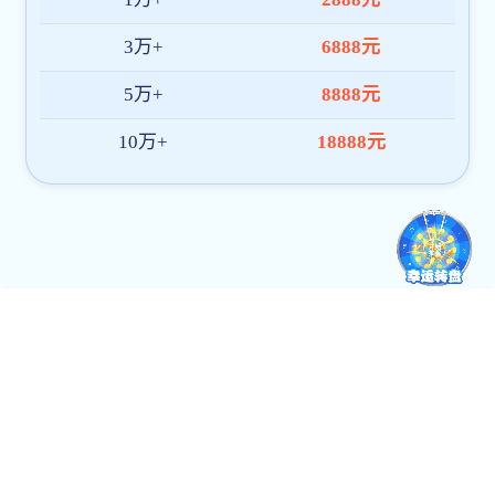
关于「奥斯梅恩土耳其生死战队长发威锁定胜
局」
在世界杯预选赛的生死时刻，一支球队的命运往往系
于队内领袖的肩头。尼日利亚超级雄鹰在客场与土耳
其的这场较量，被外界视为决定小组出线格局的关键
战役。当倒计时进入最后十五分钟，比分牌上的1比1
如同悬在头顶的利刃，...
关于「6月19日巴拉圭土耳其赛前比分解读」
当六月的热风吹拂过绿茵场，世界杯的战火即将点燃
一场看似平凡却暗藏玄机的对决。6月19日，巴拉圭与
土耳其的这场赛前比分预测，瞬间将球迷的目光拉向
了两支风格迥异却都怀揣野心的队伍。是南美猎狼的
坚韧撕开欧陆铁骑的防线，还是新月之星的华丽...